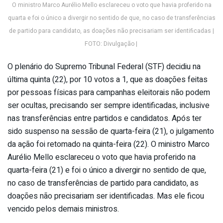
O ministro Marco Aurélio Mello esclareceu o voto que havia proferido na
quarta e foi o único a divergir no sentido de que, no caso de transferências
de partido para candidato, as doações não precisariam ser identificadas |
FOTO: Divulgação |
O plenário do Supremo Tribunal Federal (STF) decidiu na
última quinta (22), por 10 votos a 1, que as doações feitas
por pessoas físicas para campanhas eleitorais não podem
ser ocultas, precisando ser sempre identificadas, inclusive
nas transferências entre partidos e candidatos. Após ter
sido suspenso na sessão de quarta-feira (21), o julgamento
da ação foi retomado na quinta-feira (22). O ministro Marco
Aurélio Mello esclareceu o voto que havia proferido na
quarta-feira (21) e foi o único a divergir no sentido de que,
no caso de transferências de partido para candidato, as
doações não precisariam ser identificadas. Mas ele ficou
vencido pelos demais ministros.