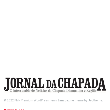
© 2022
FM
- Premium WordPress news & magazine theme by
Jegtheme
.