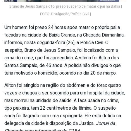
Bruno de Jesus Sampaio foi preso suspeito de matar o pai na Bahia |
FOTO: Divulgação/Polícia Civil |
Um homem foi preso 24 horas após matar o próprio pai a
facadas na cidade de Baixa Grande, na Chapada Diamantina,
informou, nesta segunda-feira (26), a Polícia Civil. O
suspeito, Bruno de Jesus Sampaio, foi localizado com a
arma do crime, que foi apreendida. A vítima foi Ailton dos
Santos Sampaio, de 46 anos. A polícia não divulgou o que
teria motivado o homicídio, ocorrido no dia 20 de março.
Ailton foi atingido na região do abdômen e do tórax quatro
vezes e chegou a ser socorrido para um hospital da cidade,
mas morreu na unidade de saúde. A faca usada no crime,
tipo peixeira, tem 22 centímetros de lâmina. O suspeito
ainda foi flagrado com uma espingarda. Ele está detido na
delegacia da cidade à disposição da Justiça.
Jornal da
Chapada com informações do G1BA
.