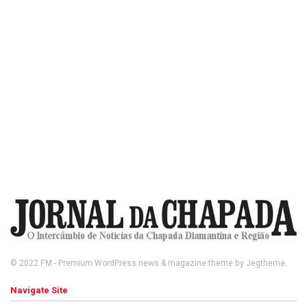
© 2022
FM
- Premium WordPress news & magazine theme by
Jegtheme
.
Navigate Site