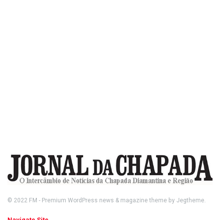
© 2022
FM
- Premium WordPress news & magazine theme by
Jegtheme
.
Navigate Site