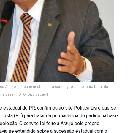
os Araújo, se reúne nesta quarta com o governador para tratar da
na base | FOTO: Divulgação |
 estadual do PR, confirmou ao site Política Livre que se
 Costa (PT) para tratar da permanência do partido na base
leição. O convite foi feito a Araújo pelo próprio
havia se entendido sobre a sucessão estadual com o