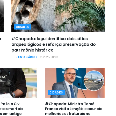
CIDADES
e
#Chapada: Iaçu identifica dois sítios
arqueológicos e reforça preservação do
patrimônio histórico
POR
ESTAGIÁRIO 2
2026/08/07
CIDADES
olícia Civil
#Chapada: Ministro Tomé
estos mortais
Franca visita Lençóis e anuncia
s em antigo
melhorias estruturais no