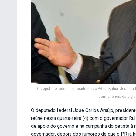
O deputado federal e presidente do PR na Bahia, José Carl
permanência da sigla 
O deputado federal José Carlos Araújo, presidente
reúne nesta quarta-feira (4) com o governador Rui
de apoio do governo e na campanha do petista à ree
governador, depois dos rumores de que o PR já 