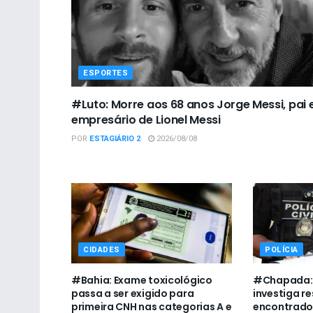
ESPORTES
#Luto: Morre aos 68 anos Jorge Messi, pai 
empresário de Lionel Messi
POR
ESTAGIÁRIO 2
2026/08/08
CIDADES
POLÍCIA
#Bahia: Exame toxicológico
#Chapada: P
passa a ser exigido para
investiga r
primeira CNH nas categorias A e
encontrado