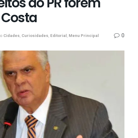
eitos do PR forem
 Costa
0
no
Cidades
,
Curiosidades
,
Editorial
,
Menu Principal