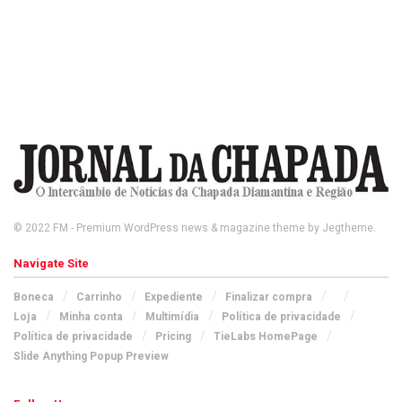
© 2022
FM
- Premium WordPress news & magazine theme by
Jegtheme
.
Navigate Site
Boneca
Carrinho
Expediente
Finalizar compra
Loja
Minha conta
Multimídia
Política de privacidade
Política de privacidade
Pricing
TieLabs HomePage
Slide Anything Popup Preview