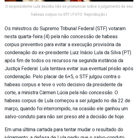
O ex-presidente Lula decidiu não se pronunciar sobre o julgamento de seu
habeas corpus no STF | FOTO: Reprodução |
Os ministros do Supremo Tribunal Federal (STF) votaram
nesta quarta-feira (4) pela não concessão de habeas
corpus preventivo para evitar a execução provisória da
condenação do ex-presidente Luiz Inácio Lula da Silva (PT)
após fim de todos os recursos na segunda instância da
Justiça Federal. Lula tentava evitar sua eventual prisão após
condenação. Pelo placar de 6×5, o STF julgou contra o
habeas corpus e teve o voto decisivo da presidente da
corte, a ministra Cármen Lúcia pela não concessão. O
habeas corpus de Lula começou a ser julgado no dia 22 de
março, quando foi interrompido, na ocasião ele ganhou um
salvo-conduto para não ser preso até a decisão de hoje.
Em uma última cartada para tentar mudar o resultado do
julgamento, a defesa de Lula pediu que o salvo-conduto,