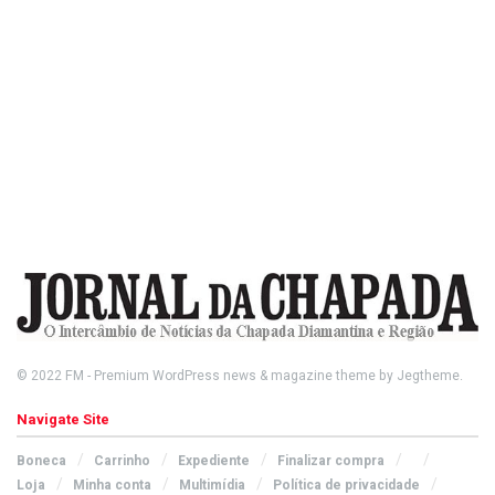
© 2022
FM
- Premium WordPress news & magazine theme by
Jegtheme
.
Navigate Site
Boneca
Carrinho
Expediente
Finalizar compra
Loja
Minha conta
Multimídia
Política de privacidade