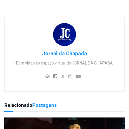
Jornal da Chapada
| Bem vindo ao espaço virtual do JORNAL DA CHAPADA |
Relacionado
Postagens