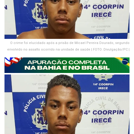
O crime foi elucidado após a prisão de Micael Pereira Dourado, segundo
envolvido no assalto ocorrido na unidade de saúde | FOTO: Divulgação/PC |