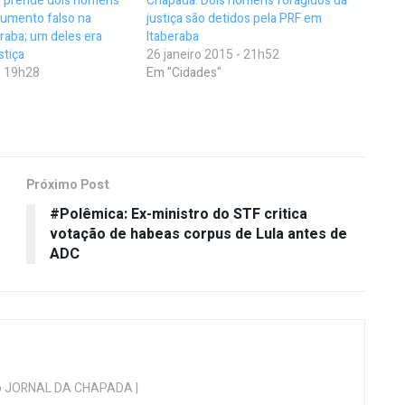
 prende dois homens
Chapada: Dois homens foragidos da
cumento falso na
justiça são detidos pela PRF em
eraba; um deles era
Itaberaba
stiça
26 janeiro 2015 - 21h52
- 19h28
Em "Cidades"
Próximo Post
#Polêmica: Ex-ministro do STF critica
votação de habeas corpus de Lula antes de
ADC
 do JORNAL DA CHAPADA |