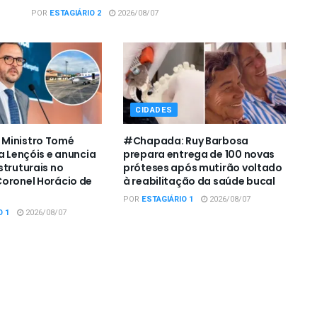
POR
ESTAGIÁRIO 2
2026/08/07
CIDADES
Ministro Tomé
#Chapada: Ruy Barbosa
a Lençóis e anuncia
prepara entrega de 100 novas
struturais no
próteses após mutirão voltado
oronel Horácio de
à reabilitação da saúde bucal
POR
ESTAGIÁRIO 1
2026/08/07
O 1
2026/08/07