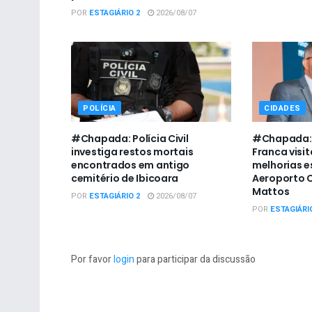
POR
ESTAGIÁRIO 2
2026/08/07
POLÍCIA
CIDADES
#Chapada: Polícia Civil
#Chapada: 
investiga restos mortais
Franca visit
encontrados em antigo
melhorias e
cemitério de Ibicoara
Aeroporto C
Mattos
POR
ESTAGIÁRIO 2
2026/08/07
POR
ESTAGIÁRI
Por favor
login
para participar da discussão