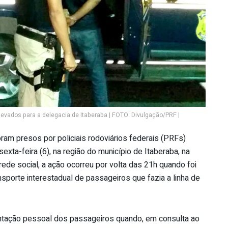
levados para a delegacia de Itaberaba | FOTO: Divulgação/PRF |
ram presos por policiais rodoviários federais (PRFs)
exta-feira (6), na região do município de Itaberaba, na
de social, a ação ocorreu por volta das 21h quando foi
porte interestadual de passageiros que fazia a linha de
entação pessoal dos passageiros quando, em consulta ao