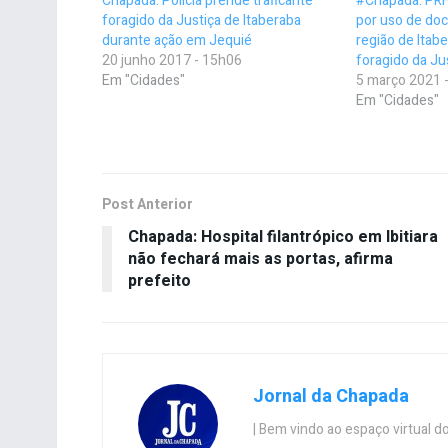
Chapada: Polícia prende traficante
#Chapada: PRF
foragido da Justiça de Itaberaba
por uso de do
durante ação em Jequié
região de Itab
20 junho 2017 - 15h06
foragido da Ju
Em "Cidades"
5 março 2021 
Em "Cidades"
Post Anterior
Chapada: Hospital filantrópico em Ibitiara
não fechará mais as portas, afirma
prefeito
Jornal da Chapada
| Bem vindo ao espaço virtual