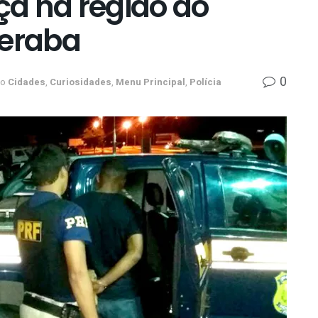
iça na região do
beraba
0
no
Cidades
,
Curiosidades
,
Menu Principal
,
Polícia