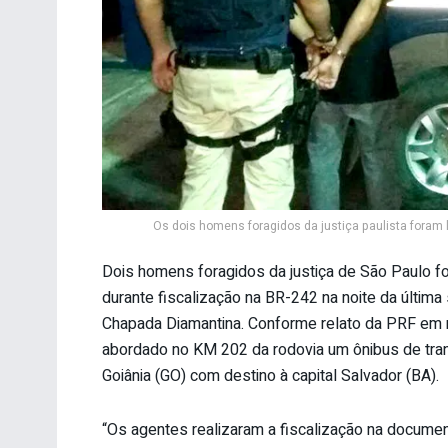
Os dois homens foragidos da justiça paulista foram 
Dois homens foragidos da justiça de São Paulo fo
durante fiscalização na BR-242 na noite da última s
Chapada Diamantina. Conforme relato da PRF em re
abordado no KM 202 da rodovia um ônibus de trans
Goiânia (GO) com destino à capital Salvador (BA).
“Os agentes realizaram a fiscalização na docum