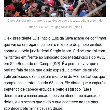
O petista fala, pela primeira vez, desde que o juiz expediu a ordem de
prisão | FOTO: Divulgação/Julia Dolce |
O ex-presidente Luiz Inácio Lula da Silva acaba de confirmar
que vai se entregar e cumprir o mandato de prisão emitido
contra ele pelo juiz federal Sérgio Moro. O discurso foi com
militantes em frente ao Sindicato dos Metalúrgicos do ABC,
em São Bernardo do Campo (SP). É a primeira vez que o
petista fala desde que o juiz expediu a ordem de prisão.
Lula participou da missa em memória de Marisa Letícia, que
completaria neste sábado 68 anos. Ele disse que cumprirá a
sentença de cabeça erguida e peito estufado. “Eles
decretaram a minha prisão e eu vou atender ao mandado
deles, eles acham que tudo o que acontece nesse país
acontece pela minha causa”, disse.