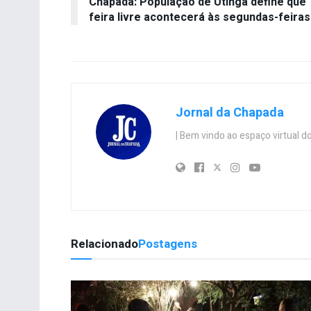
Chapada: População de Utinga define que
feira livre acontecerá às segundas-feiras
Jornal da Chapada
| Bem vindo ao espaço virtual
Relacionado
Postagens