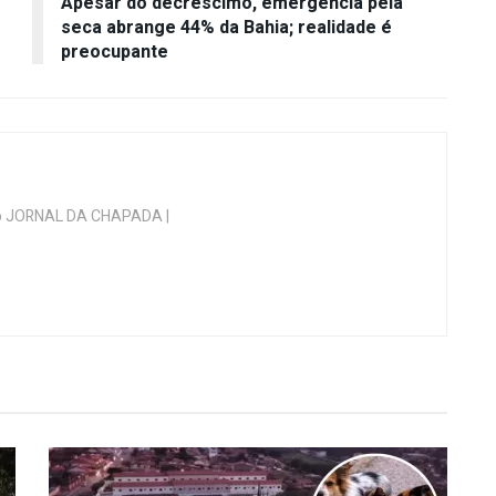
Apesar do decréscimo, emergência pela
seca abrange 44% da Bahia; realidade é
preocupante
 do JORNAL DA CHAPADA |