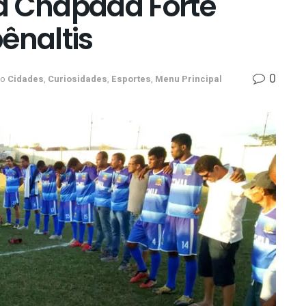
a Chapada Forte
ênaltis
0
no
Cidades
,
Curiosidades
,
Esportes
,
Menu Principal