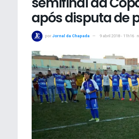
semifinal da Cop
após disputa de p
por
Jornal da Chapada
9 abril 2018 - 11h16