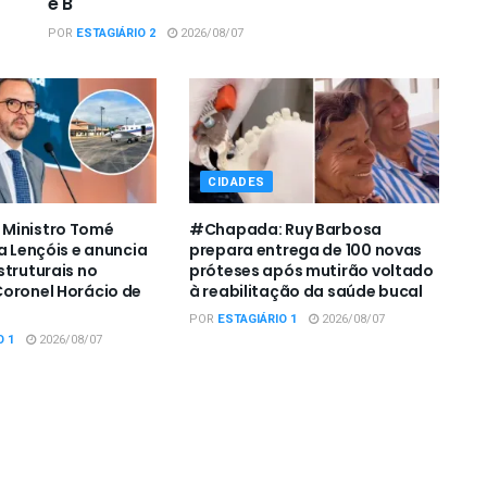
e B
POR
ESTAGIÁRIO 2
2026/08/07
CIDADES
Ministro Tomé
#Chapada: Ruy Barbosa
a Lençóis e anuncia
prepara entrega de 100 novas
struturais no
próteses após mutirão voltado
oronel Horácio de
à reabilitação da saúde bucal
POR
ESTAGIÁRIO 1
2026/08/07
O 1
2026/08/07