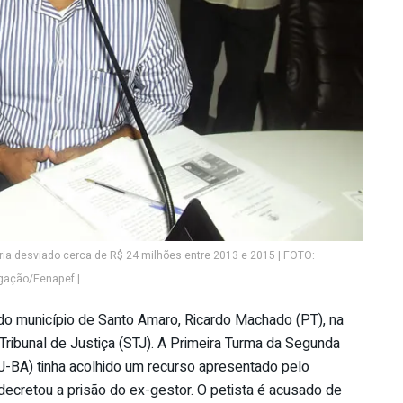
ia desviado cerca de R$ 24 milhões entre 2013 e 2015 | FOTO:
gação/Fenapef |
do município de Santo Amaro, Ricardo Machado (PT), na
r Tribunal de Justiça (STJ). A Primeira Turma da Segunda
TJ-BA) tinha acolhido um recurso apresentado pelo
decretou a prisão do ex-gestor. O petista é acusado de