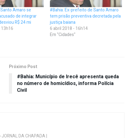
e Santo Amaro se
#Bahia: Ex-prefeito de Santo Amaro
 acusado de integrar
tem prisão preventiva decretada pela
esviou R$ 24 mi
justiça baiana
- 13h16
6 abril 2018 - 16h14
Em "Cidades"
Próximo Post
#Bahia: Município de Irecê apresenta queda
no número de homicídios, informa Polícia
Civil
 do JORNAL DA CHAPADA |