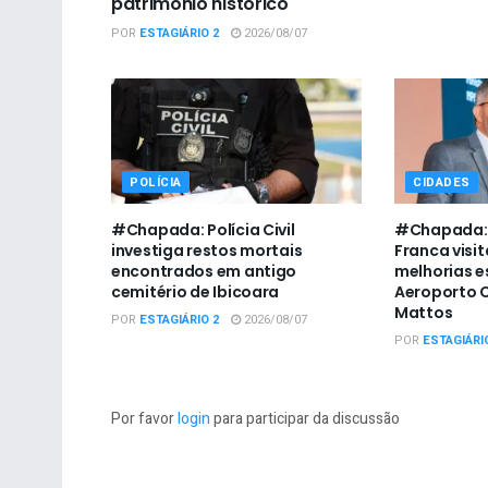
patrimônio histórico
POR
ESTAGIÁRIO 2
2026/08/07
POLÍCIA
CIDADES
#Chapada: Polícia Civil
#Chapada: 
investiga restos mortais
Franca visit
encontrados em antigo
melhorias e
cemitério de Ibicoara
Aeroporto C
Mattos
POR
ESTAGIÁRIO 2
2026/08/07
POR
ESTAGIÁRI
Por favor
login
para participar da discussão