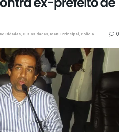
ontra ex-prefeito de
0
no
Cidades
,
Curiosidades
,
Menu Principal
,
Polícia