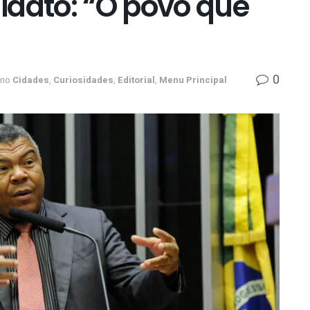
idato: “O povo que
0
no
Cidades
,
Curiosidades
,
Editorial
,
Menu Principal