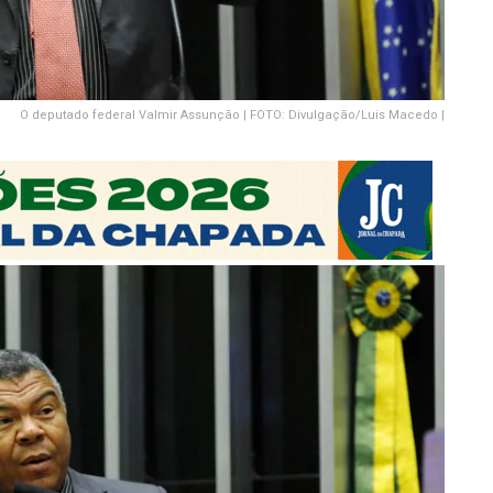
O deputado federal Valmir Assunção | FOTO: Divulgação/Luis Macedo |