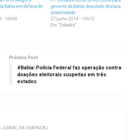
ra Porto Alegre e
PT oficializa nome de Rui Costa para
da Bahia em defesa de
governo da Bahia; deputado destaca
unanimidade
8 - 16h00
27 junho 2014 - 16h15
Em "Cidades"
Próximo Post
#Bahia: Polícia Federal faz operação contra
doações eleitorais suspeitas em três
estados
 do JORNAL DA CHAPADA |