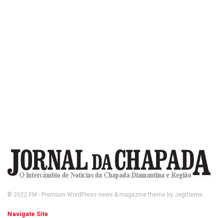
© 2022
FM
- Premium WordPress news & magazine theme by
Jegtheme
.
Navigate Site