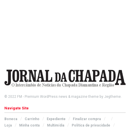
© 2022
FM
- Premium WordPress news & magazine theme by
Jegtheme
.
Navigate Site
Boneca
Carrinho
Expediente
Finalizar compra
Loja
Minha conta
Multimídia
Política de privacidade