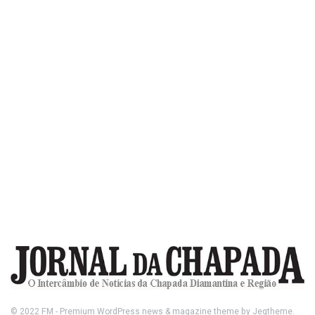
© 2022
FM
- Premium WordPress news & magazine theme by
Jegtheme
.