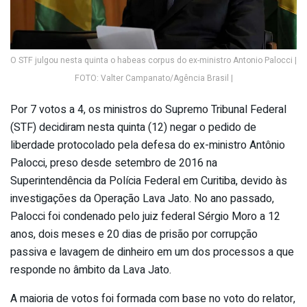
O STF julgou nesta quinta o habeas corpus do ex-ministro Antonio Palocci |
FOTO: Valter Campanato/Agência Brasil |
Por 7 votos a 4, os ministros do Supremo Tribunal Federal
(STF) decidiram nesta quinta (12) negar o pedido de
liberdade protocolado pela defesa do ex-ministro Antônio
Palocci, preso desde setembro de 2016 na
Superintendência da Polícia Federal em Curitiba, devido às
investigações da Operação Lava Jato. No ano passado,
Palocci foi condenado pelo juiz federal Sérgio Moro a 12
anos, dois meses e 20 dias de prisão por corrupção
passiva e lavagem de dinheiro em um dos processos a que
responde no âmbito da Lava Jato.
A maioria de votos foi formada com base no voto do relator,