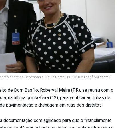
o presidente da Desenbahia, Paulo Costa | FOTO: Divulgação/Ascom |
ito de Dom Basílio, Roberval Meira (PR), se reuniu com o
 na última quinta-feira (12), para verificar as linhas de
 de pavimentação e drenagem em ruas dos distritos.
e a documentação com agilidade para que o financiamento
 Roberval está empenhado em buscar investimentos para o