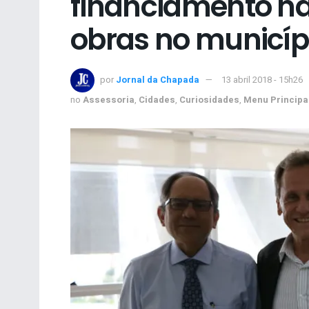
financiamento n
obras no municíp
por
Jornal da Chapada
13 abril 2018 - 15h26
no
Assessoria
,
Cidades
,
Curiosidades
,
Menu Principa