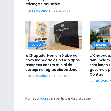
crianças na Bahia
POR
ESTAGIÁRIO 2
2026/08/05
POLÍCIA
CIDADES
#Chapada: Homem é alvo de
#Chapada: 
novo mandado de prisão após
denunciam 
ameaças contra oficial de
sem indeni
Justiça na região chapadeira
governo e p
Contas
POR
ESTAGIÁRIO 2
2026/08/05
POR
ESTAGIÁRI
Por favor
login
para participar da discussão