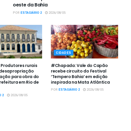
oeste da Bahia
POR
ESTAGIÁRIO 2
2026/08/05
CIDADES
Produtores rurais
#Chapada: Vale do Capão
desapropriação
recebe circuito do Festival
zação para obra do
‘Tempero Bahia’ em edição
refeitura em Rio de
inspirada na Mata Atlântica
POR
ESTAGIÁRIO 2
2026/08/05
O 2
2026/08/05