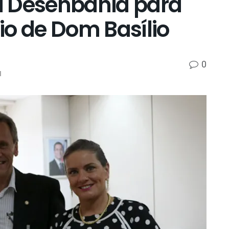
a Desenbahia para
io de Dom Basílio
0
l