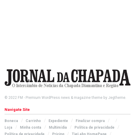
© 2022
FM
- Premium WordPress news & magazine theme by
Jegtheme
.
Navigate Site
Boneca
Carrinho
Expediente
Finalizar compra
Loja
Minha conta
Multimídia
Política de privacidade
Política de privacidade
Pricing
TieLabs HomePage