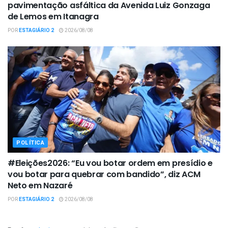
pavimentação asfáltica da Avenida Luiz Gonzaga
de Lemos em Itanagra
POR
ESTAGIÁRIO 2
2026/08/08
POLÍTICA
#Eleições2026: “Eu vou botar ordem em presídio e
vou botar para quebrar com bandido”, diz ACM
Neto em Nazaré
POR
ESTAGIÁRIO 2
2026/08/08