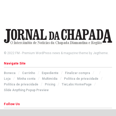
© 2022
FM
- Premium WordPress news & magazine theme by
Jegtheme
.
Navigate Site
Boneca
Carrinho
Expediente
Finalizar compra
Loja
Minha conta
Multimídia
Política de privacidade
Política de privacidade
Pricing
TieLabs HomePage
Slide Anything Popup Preview
Follow Us