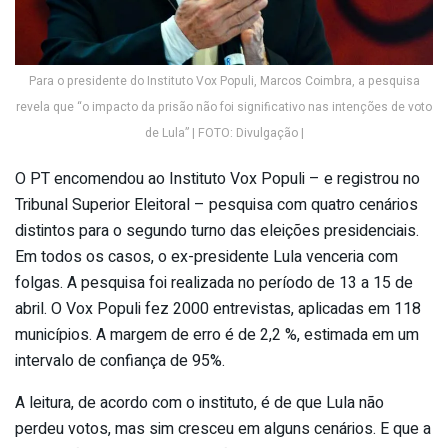
Para o presidente do Instituto Vox Populi, Marcos Coimbra, a pesquisa
revela que “o impacto da prisão não foi significativo nas intenções de voto
de Lula” | FOTO: Divulgação |
O PT encomendou ao Instituto Vox Populi – e registrou no
Tribunal Superior Eleitoral – pesquisa com quatro cenários
distintos para o segundo turno das eleições presidenciais.
Em todos os casos, o ex-presidente Lula venceria com
folgas. A pesquisa foi realizada no período de 13 a 15 de
abril. O Vox Populi fez 2000 entrevistas, aplicadas em 118
municípios. A margem de erro é de 2,2 %, estimada em um
intervalo de confiança de 95%.
A leitura, de acordo com o instituto, é de que Lula não
perdeu votos, mas sim cresceu em alguns cenários. E que a