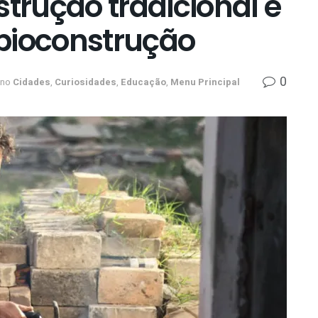
strução tradicional e
bioconstrução
0
no
Cidades
,
Curiosidades
,
Educação
,
Menu Principal