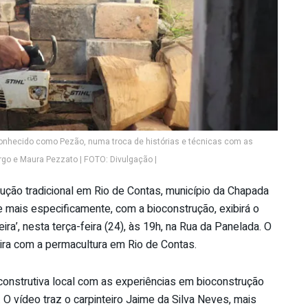
 conhecido como Pezão, numa troca de histórias e técnicas com as
go e Maura Pezzato | FOTO: Divulgação |
rução tradicional em Rio de Contas, município da Chapada
e mais especificamente, com a bioconstrução, exibirá o
ra’, nesta terça-feira (24), às 19h, na Rua da Panelada. O
ira com a permacultura em Rio de Contas.
construtiva local com as experiências em bioconstrução
 O vídeo traz o carpinteiro Jaime da Silva Neves, mais