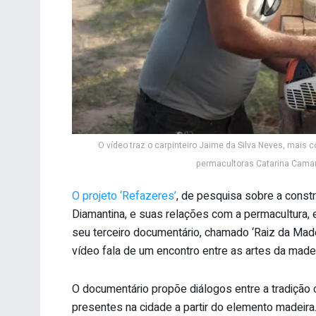
O vídeo traz o carpinteiro Jaime da Silva Neves, mais
permacultoras Catarina Camar
O projeto ‘Refazeres’
, de pesquisa sobre a const
Diamantina, e suas relações com a permacultura, 
seu terceiro documentário, chamado ‘Raiz da Madei
vídeo fala de um encontro entre as artes da made
O documentário propõe diálogos entre a tradição 
presentes na cidade a partir do elemento madeira.