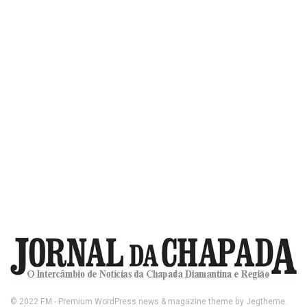
© 2022
FM
- Premium WordPress news & magazine theme by
Jegtheme
.