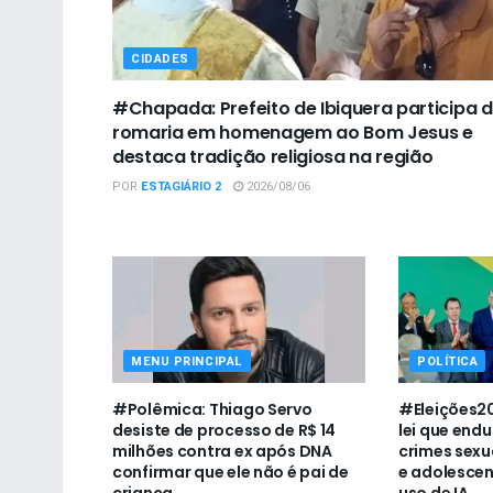
CIDADES
#Chapada: Prefeito de Ibiquera participa 
romaria em homenagem ao Bom Jesus e
destaca tradição religiosa na região
POR
ESTAGIÁRIO 2
2026/08/06
MENU PRINCIPAL
POLÍTICA
#Polêmica: Thiago Servo
#Eleições20
desiste de processo de R$ 14
lei que end
milhões contra ex após DNA
crimes sexu
confirmar que ele não é pai de
e adolescen
criança
uso de IA