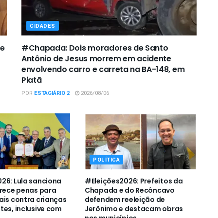
CIDADES
de
#Chapada: Dois moradores de Santo
Antônio de Jesus morrem em acidente
envolvendo carro e carreta na BA-148, em
Piatã
POR
ESTAGIÁRIO 2
2026/08/06
POLÍTICA
26: Lula sanciona
#Eleições2026: Prefeitos da
urece penas para
Chapada e do Recôncavo
ais contra crianças
defendem reeleição de
tes, inclusive com
Jerônimo e destacam obras
nos municípios