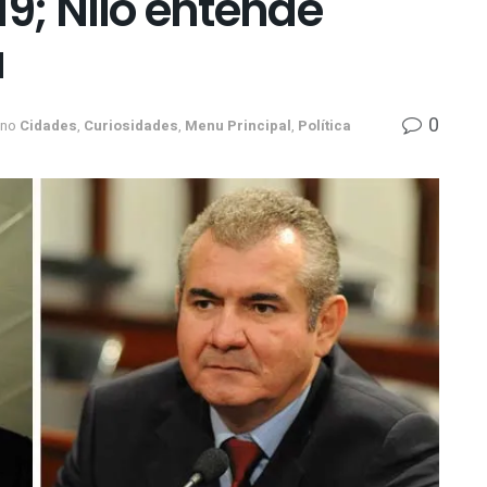
9; Nilo entende
a
0
no
Cidades
,
Curiosidades
,
Menu Principal
,
Política