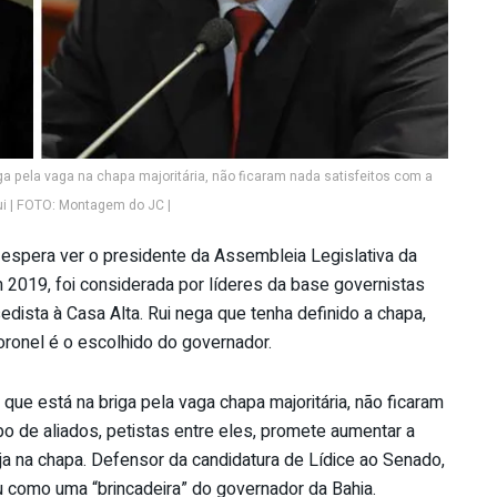
ga pela vaga na chapa majoritária, não ficaram nada satisfeitos com a
i | FOTO: Montagem do JC |
 espera ver o presidente da Assembleia Legislativa da
 2019, foi considerada por líderes da base governistas
dista à Casa Alta. Rui nega que tenha definido a chapa,
ronel é o escolhido do governador.
ue está na briga pela vaga chapa majoritária, não ficaram
o de aliados, petistas entre eles, promete aumentar a
a na chapa. Defensor da candidatura de Lídice ao Senado,
 como uma “brincadeira” do governador da Bahia.