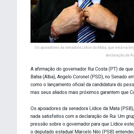
Os apoiadores da senadora Lídice da Mata, que está na bri
declaração de Ru
A afirmação do governador Rui Costa (PT) de que
Bahia (Alba), Angelo Coronel (PSD), no Senado em
como o lançamento oficial da candidatura do pesse
mas seus aliados mais próximos garantem que Co
Os apoiadores da senadora Lídice da Mata (PSB), q
nada satisfeitos com a declaração de Rui. Um grup
pressão sobre o governador para que Lídice estej
o deputado estadual Marcelo Nilo (PSB) entendeu