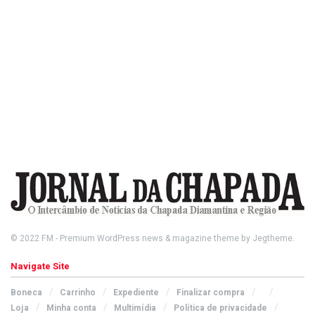
© 2022
FM
- Premium WordPress news & magazine theme by
Jegtheme
.
Navigate Site
Boneca
Carrinho
Expediente
Finalizar compra
Loja
Minha conta
Multimídia
Política de privacidade