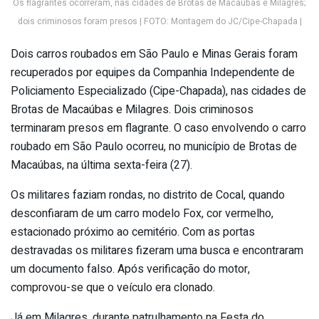
Os flagrantes ocorreram, nas cidades de Brotas de Macaúbas e Milagres;
dois criminosos foram presos | FOTO: Montagem do JC/Cipe-Chapada |
Dois carros roubados em São Paulo e Minas Gerais foram
recuperados por equipes da Companhia Independente de
Policiamento Especializado (Cipe-Chapada), nas cidades de
Brotas de Macaúbas e Milagres. Dois criminosos
terminaram presos em flagrante. O caso envolvendo o carro
roubado em São Paulo ocorreu, no município de Brotas de
Macaúbas, na última sexta-feira (27).
Os militares faziam rondas, no distrito de Cocal, quando
desconfiaram de um carro modelo Fox, cor vermelho,
estacionado próximo ao cemitério. Com as portas
destravadas os militares fizeram uma busca e encontraram
um documento falso. Após verificação do motor,
comprovou-se que o veículo era clonado.
Já em Milagres, durante patrulhamento na Festa do