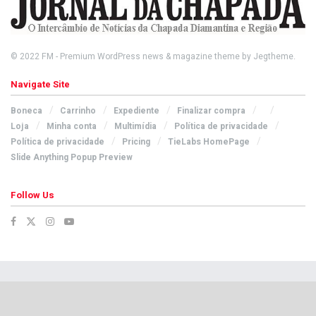
© 2022
FM
- Premium WordPress news & magazine theme by
Jegtheme
.
Navigate Site
Boneca
Carrinho
Expediente
Finalizar compra
Loja
Minha conta
Multimídia
Política de privacidade
Política de privacidade
Pricing
TieLabs HomePage
Slide Anything Popup Preview
Follow Us