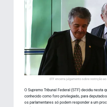
STF encerra julgamento sobre restrição ao f
O Supremo Tribunal Federal (STF) decidiu nesta qui
conhecido como foro privilegiado, para deputados
os parlamentares só podem responder a um proce