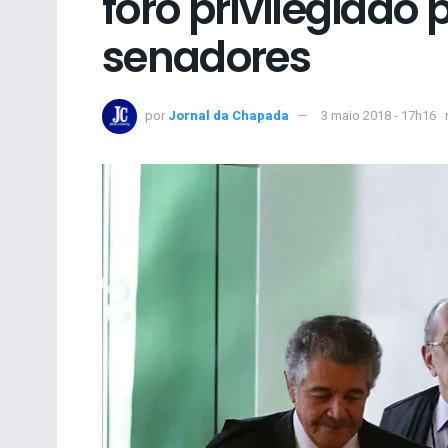
foro privilegiado
senadores
por
Jornal da Chapada
3 maio 2018 - 17h16