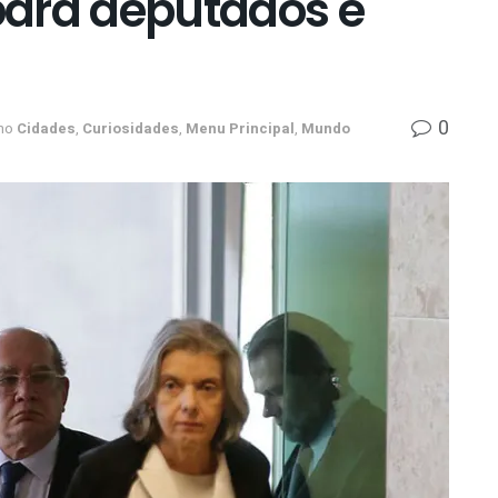
 para deputados e
0
no
Cidades
,
Curiosidades
,
Menu Principal
,
Mundo