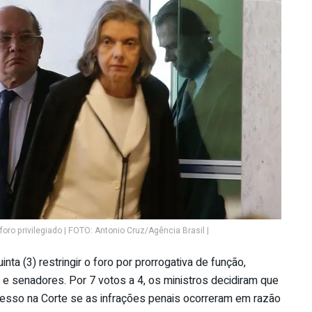
oro privilegiado | FOTO: Antonio Cruz/Agência Brasil |
nta (3) restringir o foro por prorrogativa de função,
 e senadores. Por 7 votos a 4, os ministros decidiram que
sso na Corte se as infrações penais ocorreram em razão