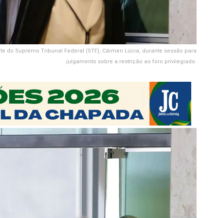
nte do Supremo Tribunal Federal (STF), Cármen Lúcia, durante sessão para
julgamento sobre a restrição ao foro privilegiado.