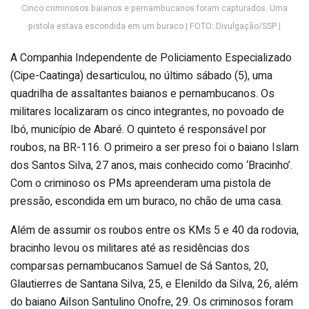
Cinco criminosos baianos e pernambucanos foram capturados. Uma
pistola estava escondida em um buraco | FOTO: Divulgação/SSP |
A Companhia Independente de Policiamento Especializado
(Cipe-Caatinga) desarticulou, no último sábado (5), uma
quadrilha de assaltantes baianos e pernambucanos. Os
militares localizaram os cinco integrantes, no povoado de
Ibó, município de Abaré. O quinteto é responsável por
roubos, na BR-116. O primeiro a ser preso foi o baiano Islam
dos Santos Silva, 27 anos, mais conhecido como ‘Bracinho’.
Com o criminoso os PMs apreenderam uma pistola de
pressão, escondida em um buraco, no chão de uma casa.
Além de assumir os roubos entre os KMs 5 e 40 da rodovia,
bracinho levou os militares até as residências dos
comparsas pernambucanos Samuel de Sá Santos, 20,
Glautierres de Santana Silva, 25, e Elenildo da Silva, 26, além
do baiano Ailson Santulino Onofre, 29. Os criminosos foram