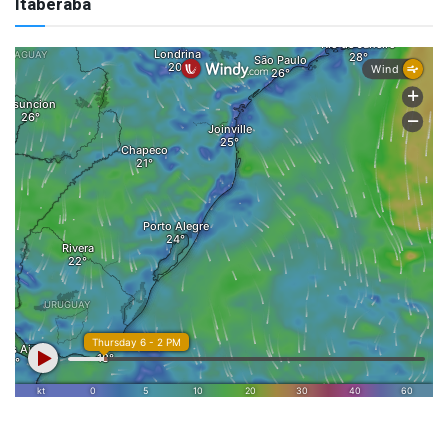
Itaberaba