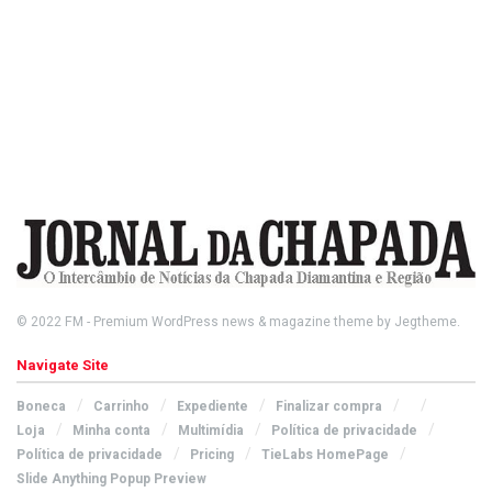
© 2022
FM
- Premium WordPress news & magazine theme by
Jegtheme
.
Navigate Site
Boneca
Carrinho
Expediente
Finalizar compra
Loja
Minha conta
Multimídia
Política de privacidade
Política de privacidade
Pricing
TieLabs HomePage
Slide Anything Popup Preview