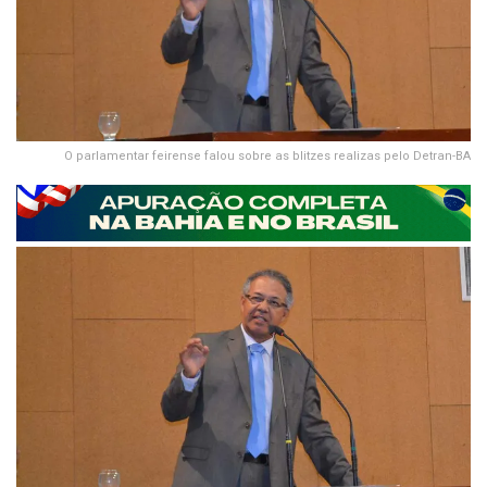
O parlamentar feirense falou sobre as blitzes realizas pelo Detran-BA