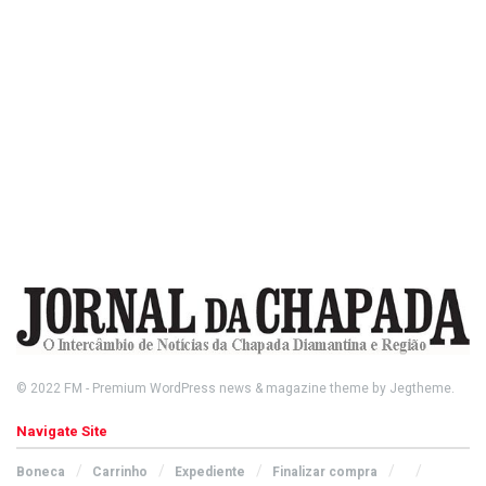
© 2022
FM
- Premium WordPress news & magazine theme by
Jegtheme
.
Navigate Site
Boneca
Carrinho
Expediente
Finalizar compra