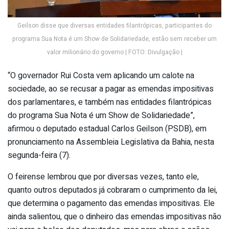
Geilson disse que diversas entidades filantrópicas, participantes do
programa Sua Nota é um Show de Solidariedade, estão sem receber um
valor milionário do governo | FOTO: Divulgação |
“O governador Rui Costa vem aplicando um calote na
sociedade, ao se recusar a pagar as emendas impositivas
dos parlamentares, e também nas entidades filantrópicas
do programa Sua Nota é um Show de Solidariedade”,
afirmou o deputado estadual Carlos Geilson (PSDB), em
pronunciamento na Assembleia Legislativa da Bahia, nesta
segunda-feira (7).
O feirense lembrou que por diversas vezes, tanto ele,
quanto outros deputados já cobraram o cumprimento da lei,
que determina o pagamento das emendas impositivas. Ele
ainda salientou, que o dinheiro das emendas impositivas não