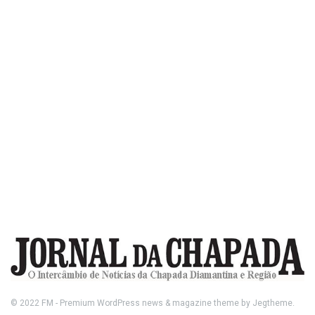
© 2022
FM
- Premium WordPress news & magazine theme by
Jegtheme
.