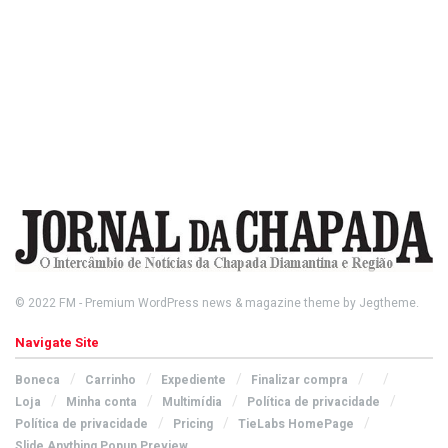
© 2022
FM
- Premium WordPress news & magazine theme by
Jegtheme
.
Navigate Site
Boneca
Carrinho
Expediente
Finalizar compra
Loja
Minha conta
Multimídia
Política de privacidade
Política de privacidade
Pricing
TieLabs HomePage
Slide Anything Popup Preview