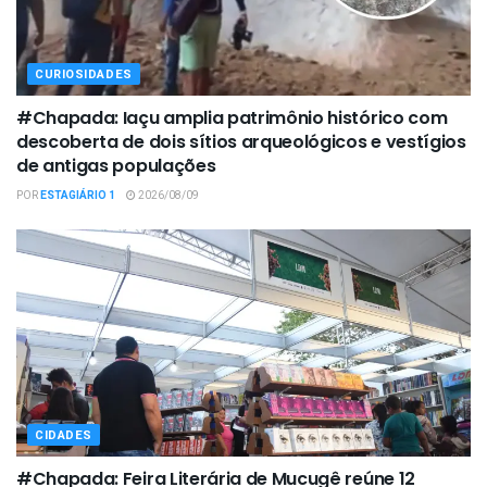
CURIOSIDADES
#Chapada: Iaçu amplia patrimônio histórico com
descoberta de dois sítios arqueológicos e vestígios
de antigas populações
POR
ESTAGIÁRIO 1
2026/08/09
CIDADES
#Chapada: Feira Literária de Mucugê reúne 12