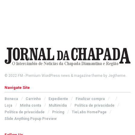
© 2022
FM
- Premium WordPress news & magazine theme by
Jegtheme
.
Navigate Site
Boneca
Carrinho
Expediente
Finalizar compra
Loja
Minha conta
Multimídia
Política de privacidade
Política de privacidade
Pricing
TieLabs HomePage
Slide Anything Popup Preview
Follow Us