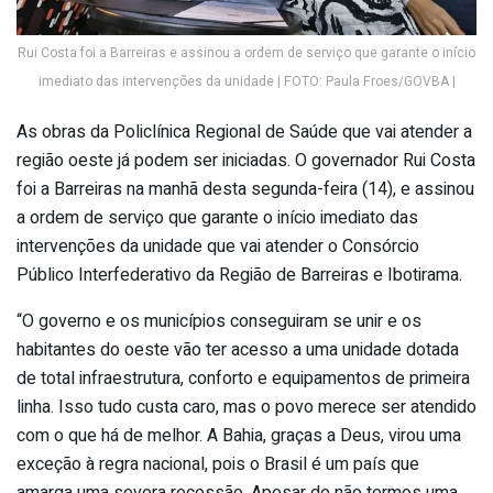
Rui Costa foi a Barreiras e assinou a ordem de serviço que garante o início
imediato das intervenções da unidade | FOTO: Paula Froes/GOVBA |
As obras da Policlínica Regional de Saúde que vai atender a
região oeste já podem ser iniciadas. O governador Rui Costa
foi a Barreiras na manhã desta segunda-feira (14), e assinou
a ordem de serviço que garante o início imediato das
intervenções da unidade que vai atender o Consórcio
Público Interfederativo da Região de Barreiras e Ibotirama.
“O governo e os municípios conseguiram se unir e os
habitantes do oeste vão ter acesso a uma unidade dotada
de total infraestrutura, conforto e equipamentos de primeira
linha. Isso tudo custa caro, mas o povo merece ser atendido
com o que há de melhor. A Bahia, graças a Deus, virou uma
exceção à regra nacional, pois o Brasil é um país que