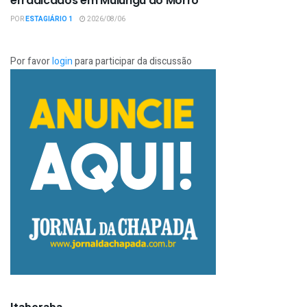
erradicados em Mulungu do Morro
POR
ESTAGIÁRIO 1
2026/08/06
Por favor
login
para participar da discussão