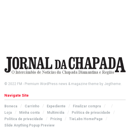
© 2022
FM
- Premium WordPress news & magazine theme by
Jegtheme
.
Navigate Site
Boneca
Carrinho
Expediente
Finalizar compra
Loja
Minha conta
Multimídia
Política de privacidade
Política de privacidade
Pricing
TieLabs HomePage
Slide Anything Popup Preview