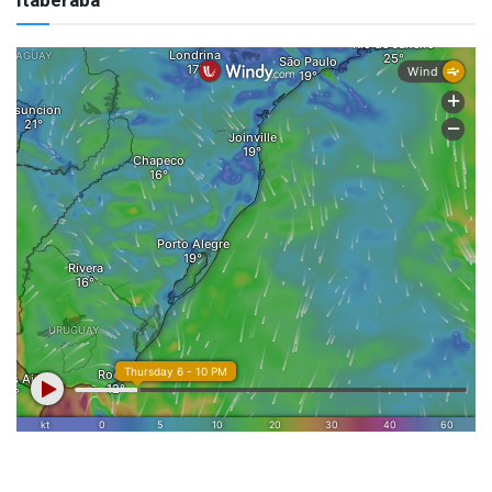
Itaberaba