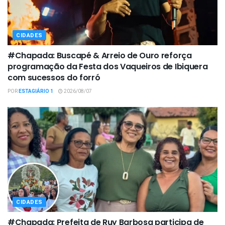
CIDADES
#Chapada: Buscapé & Arreio de Ouro reforça
programação da Festa dos Vaqueiros de Ibiquera
com sucessos do forró
POR
ESTAGIÁRIO 1
2026/08/07
CIDADES
#Chapada: Prefeita de Ruy Barbosa participa de