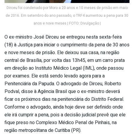
Dirceu foi condenado por Moro a 20 anos e 10 meses de prisão em maio
de 2016. Em setembro do ano passado, o TRF4 aumentou a pena para 30
anos e nove meses | FOTO: Divulgação |
O ex-ministro José Dirceu se entregou nesta sexta-feira
(18) à Justiça para iniciar o cumprimento da pena de 30 anos
e nove meses de prisão. Ele deixou sua casa, na região
central de Brasília, por volta das 13h45, em um carro prata
em direção ao Instituto Médico Legal (IML), onde passou
por exames. Ele está sendo levado agora para a
Penitenciária da Papuda. O advogado de Dirceu, Roberto
Podval, disse à Agência Brasil que o ex-ministro deverá
ficar os próximos dias na penitenciária do Distrito Federal.
Conforme o advogado, ainda hoje deve ser definido onde
ele irá cumprir a pena, pois a decisão judicial prevê que ele
fique preso no Complexo Médico Penal de Pinhais, na
região metropolitana de Curitiba (PR).