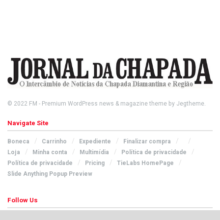
© 2022
FM
- Premium WordPress news & magazine theme by
Jegtheme
.
Navigate Site
Boneca
Carrinho
Expediente
Finalizar compra
Loja
Minha conta
Multimídia
Política de privacidade
Política de privacidade
Pricing
TieLabs HomePage
Slide Anything Popup Preview
Follow Us