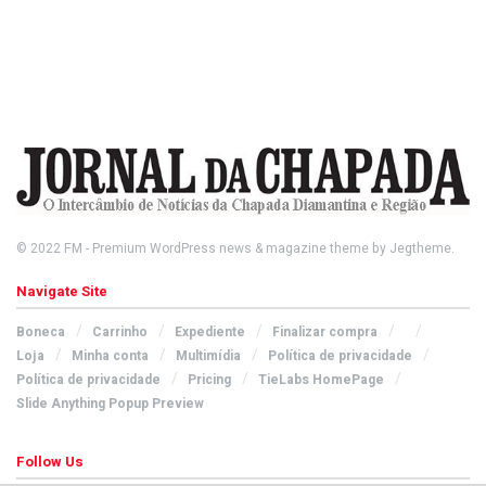
© 2022
FM
- Premium WordPress news & magazine theme by
Jegtheme
.
Navigate Site
Boneca
Carrinho
Expediente
Finalizar compra
Loja
Minha conta
Multimídia
Política de privacidade
Política de privacidade
Pricing
TieLabs HomePage
Slide Anything Popup Preview
Follow Us