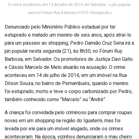
O crime aconteceu em 14 de julho de 2014, em Salvador; o júri popular
será no Fórum Ruy Barbosa | FOTO: Divulgação |
Denunciado pelo Ministério Público estadual por ter
estuprado e matado um menino de seis anos, após atraí-lo
para um passeio ao shopping, Pedro Damião Cruz Sena irá a
júri popular nesta segunda (21), às 8h30, no Fórum Ruy
Barbosa, em Salvador. Os promotores de Justiça Davi Gallo
e Cássio Marcelo de Melo atuarão na acusação. O crime
aconteceu em 14 de julho de 2014, em um imóvel na Rua
Dilson Souza, no bairro de Pernambués, quando o menino
foi estuprado, morto e teve o corpo carbonizado por Pedro,
também conhecido como “Marcelo” ou “André”.
A criança foi convidada pelo criminoso para comprar roupas
novas em um shopping na região do Iguatemi, mas foi
levada por ele para um imóvel alugado, onde os crimes
aconteceram. Na época, vizinhos denunciaram o mau cheiro