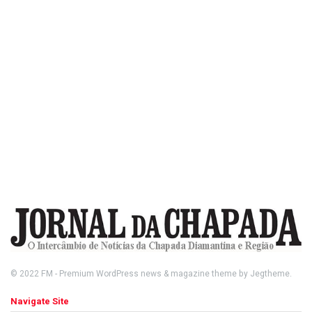
© 2022
FM
- Premium WordPress news & magazine theme by
Jegtheme
.
Navigate Site