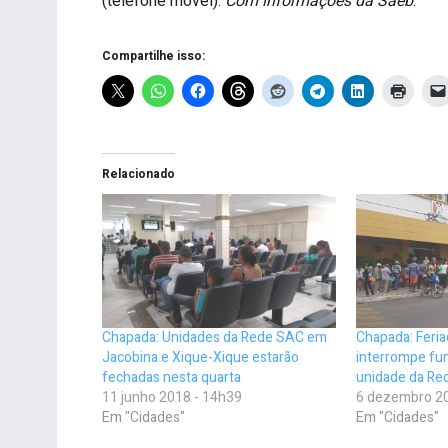
(telefone móvel).
Com informações da Saeb
.
Compartilhe isso:
Relacionado
Chapada: Unidades da Rede SAC em
Chapada: Feria
Jacobina e Xique-Xique estarão
interrompe fu
fechadas nesta quarta
unidade da Re
11 junho 2018 - 14h39
6 dezembro 20
Em "Cidades"
Em "Cidades"