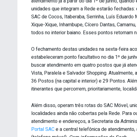
atendimento já a partir do dia 1º de junho, quando
unidades que integram a Rede estarão fechadas: 
SAC de Cocos, Itaberaba, Serrinha, Luís Eduardo 
Xique-Xique, Inhambupe, Cícero Dantas, Camamu,
todos no interior baiano. Esses pontos retornam n
O fechamento destas unidades na sexta-feira aco
estabeleceram ponto facultativo no dia 1º de junh
buscar atendimento em quatro postos que já aten
Vista, Paralela e Salvador Shopping. Atualmente
36 Postos (na capital e interior) e 29 Pontos. Al
itinerantes que percorrem, prioritariamente, local
Além disso, operam três rotas do SAC Móvel, unida
localidades ainda não cobertas pela Rede. Para o
atendimento e endereços, a Secretaria da Administ
Portal SAC
e a central telefônica de atendimento