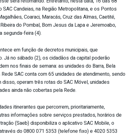
 este será retomando. Entretanto, nesta data, 16 das 68
o SAC Candeias, na Região Metropolitana, e os Pontos
Magalhães, Coaraci, Maracás, Cruz das Almas, Caetité,
 Ribeira do Pombal, Bom Jesus da Lapa e Jeremoabo,
a segunda-feira (4).
ntece em função de decretos municipais, que
o. Já no sábado (2), os cidadãos da capital poderão
dem nos finais de semana: as unidades do Barra, Bela
, a Rede SAC conta com 65 unidades de atendimento, sendo
ém disso, operam três rotas do SAC Móvel, unidades
idades ainda não cobertas pela Rede.
des itinerantes que percorrem, prioritariamente,
utras informações sobre serviços prestados, horários de
ração (Saeb) disponibiliza o aplicativo SAC Mobile, o
, através do 0800 071 5353 (telefone fixo) e 4020 5353