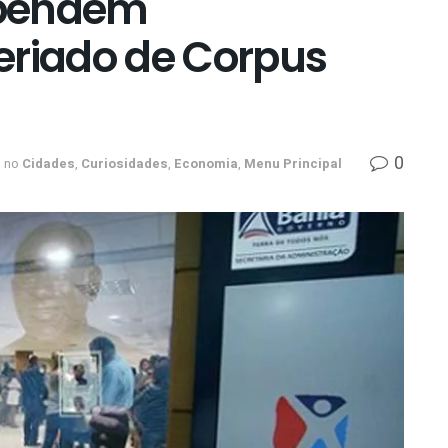
spendem
eriado de Corpus
0
no
Cidades
,
Curiosidades
,
Economia
,
Menu Principal