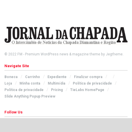
© 2022
FM
- Premium WordPress news & magazine theme by
Jegtheme
.
Navigate Site
Boneca
Carrinho
Expediente
Finalizar compra
Loja
Minha conta
Multimídia
Política de privacidade
Política de privacidade
Pricing
TieLabs HomePage
Slide Anything Popup Preview
Follow Us