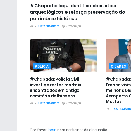
#Chapada: Iaçu identifica dois sítios
arqueológicos e reforça preservação do
patrimônio histórico
POR
ESTAGIÁRIO 2
2026/08/07
POLÍCIA
CIDADES
#Chapada: Polícia Civil
#Chapada: 
investiga restos mortais
Franca visit
encontrados em antigo
melhorias e
cemitério de Ibicoara
Aeroporto C
Mattos
POR
ESTAGIÁRIO 2
2026/08/07
POR
ESTAGIÁRI
Por favor
login
para participar da discussão