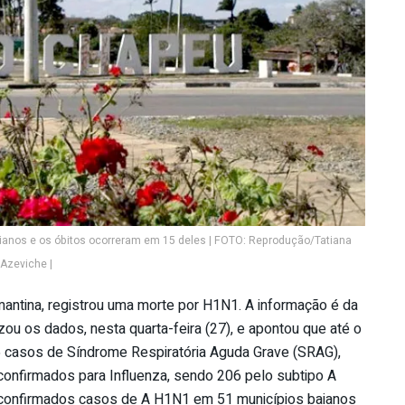
anos e os óbitos ocorreram em 15 deles | FOTO: Reprodução/Tatiana
Azeviche |
antina, registrou uma morte por H1N1. A informação é da
ou os dados, nesta quarta-feira (27), e apontou que até o
26 casos de Síndrome Respiratória Aguda Grave (SRAG),
onfirmados para Influenza, sendo 206 pelo subtipo A
 confirmados casos de A H1N1 em 51 municípios baianos