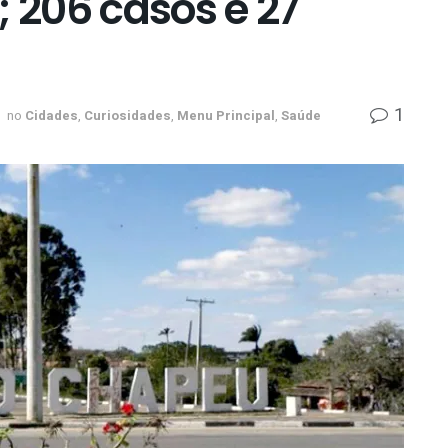
; 206 casos e 27
1
no
Cidades
,
Curiosidades
,
Menu Principal
,
Saúde