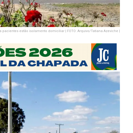
s pacientes estão isolamento domiciliar | FOTO: Arquivo/Tatiana Azeviche |