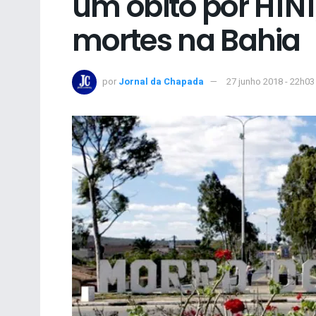
um óbito por H1N1
mortes na Bahia
por
Jornal da Chapada
27 junho 2018 - 22h03