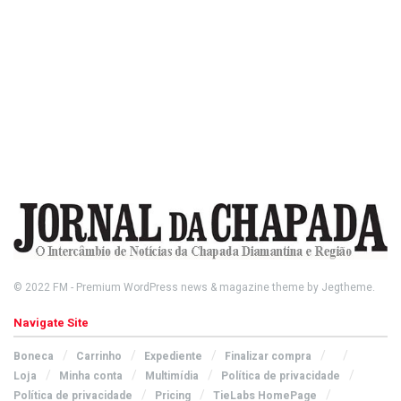
© 2022
FM
- Premium WordPress news & magazine theme by
Jegtheme
.
Navigate Site
Boneca
Carrinho
Expediente
Finalizar compra
Loja
Minha conta
Multimídia
Política de privacidade
Política de privacidade
Pricing
TieLabs HomePage