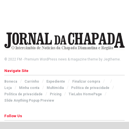
© 2022
FM
- Premium WordPress news & magazine theme by
Jegtheme
.
Navigate Site
Boneca
Carrinho
Expediente
Finalizar compra
Loja
Minha conta
Multimídia
Política de privacidade
Política de privacidade
Pricing
TieLabs HomePage
Slide Anything Popup Preview
Follow Us