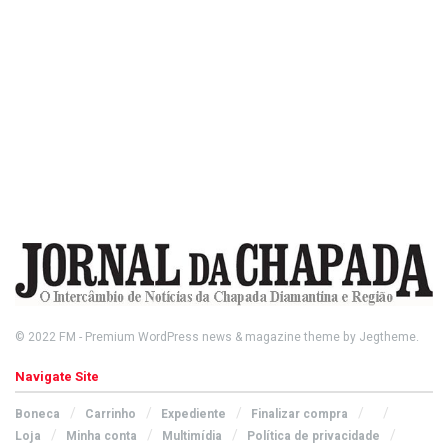
© 2022
FM
- Premium WordPress news & magazine theme by
Jegtheme
.
Navigate Site
Boneca
Carrinho
Expediente
Finalizar compra
Loja
Minha conta
Multimídia
Política de privacidade