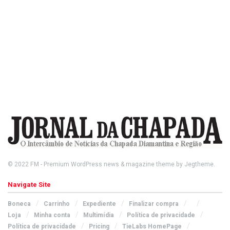
© 2022
FM
- Premium WordPress news & magazine theme by
Jegtheme
.
Navigate Site
Boneca
Carrinho
Expediente
Finalizar compra
Loja
Minha conta
Multimídia
Política de privacidade
Política de privacidade
Pricing
TieLabs HomePage