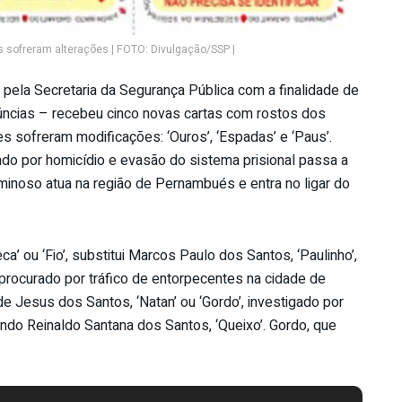
 sofreram alterações | FOTO: Divulgação/SSP |
pela Secretaria da Segurança Pública com a finalidade de
enúncias – recebeu cinco novas cartas com rostos dos
s sofreram modificações: ‘Ouros’, ‘Espadas’ e ‘Paus’.
urado por homicídio e evasão do sistema prisional passa a
riminoso atua na região de Pernambués e entra no ligar do
’ ou ‘Fio’, substitui Marcos Paulo dos Santos, ‘Paulinho’,
procurado por tráfico de entorpecentes na cidade de
e Jesus dos Santos, ‘Natan’ ou ‘Gordo’, investigado por
endo Reinaldo Santana dos Santos, ‘Queixo’. Gordo, que