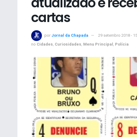
atualizado e rece
cartas
por
Jornal da Chapada
29 setembro 2018 - 1
no
Cidades
,
Curiosidades
,
Menu Principal
,
Polícia