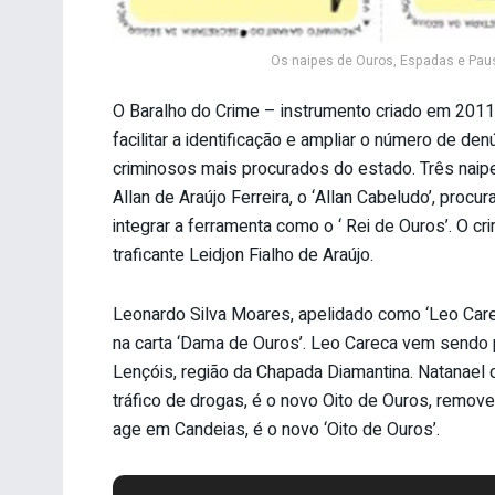
Os naipes de Ouros, Espadas e Paus
O Baralho do Crime – instrumento criado em 2011 
facilitar a identificação e ampliar o número de d
criminosos mais procurados do estado. Três naipe
Allan de Araújo Ferreira, o ‘Allan Cabeludo’, proc
integrar a ferramenta como o ‘ Rei de Ouros’. O c
traficante Leidjon Fialho de Araújo.
Leonardo Silva Moares, apelidado como ‘Leo Careca
na carta ‘Dama de Ouros’. Leo Careca vem sendo 
Lençóis, região da Chapada Diamantina. Natanael d
tráfico de drogas, é o novo Oito de Ouros, remov
age em Candeias, é o novo ‘Oito de Ouros’.