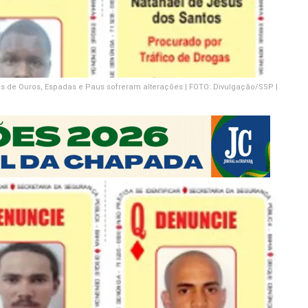
s de Ouros, Espadas e Paus sofreram alterações | FOTO: Divulgação/SSP |