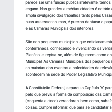
parece ser uma função pública irrelevante, temos
engano. Nas grandes e médias cidades é notório
ampla divulgação dos trabalhos tanto pelas Casa
suas assessorias, mas, é preciso destacar o pa
e as Câmaras Municipais dos interiores.
São nos pequenos municípios, que cotidianament
conterrâneos, conhecendo e vivenciando os verd
Plenário, e, repisa-se, além de figurarem como o
Municipal. As Câmaras Municipais dos pequenos mu
as maiorias dos eventos e solenidades de relevâ
acontecem na sede do Poder Legislativo Municipa
A Constituição Federal, separou o Capítulo ‘V’ pa
pelo que previu a forma de composição das Câma
(cinquenta e cinco) vereadores, bem como, subsíd
coisas. Cumpre informar, que para se candidatar a