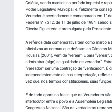
Colônia, sendo mantida no período imperial e rep
Poder Legislativo Municipal, e, felizmente consag
Vereador é acertadamente comemorado em 1° de Out
Federal n° 7.212, de 11 de julho de 1984, sendo 
Oliveira Figueiredo e promulgada pelo President
A referida data comemorativa tem como marco a L
oficializou as normas que definiam as Câmaras Mu
Houaiss (2001), vem de “verear”. E para “verear”, d
administrar (algo) na qualidade de vereador”. Ent
“vereador” ser uma contração de “verificador”. É d
independentemente da sua interpretação, reflet
vez que, nos termos constitucionais, suas funções tí
É de todo oportuno frisar, que os Vereadores são 
interlocutor entre o povo e a Assembleia Legisla
Congresso Nacional. São os verdadeiros represen