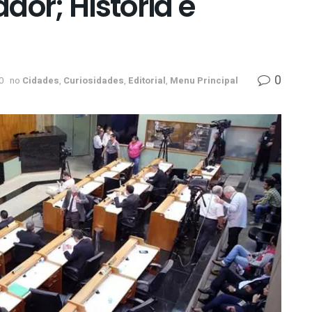
dor; História e
0
0
no
Cidades
,
Curiosidades
,
Editorial
,
Menu Principal