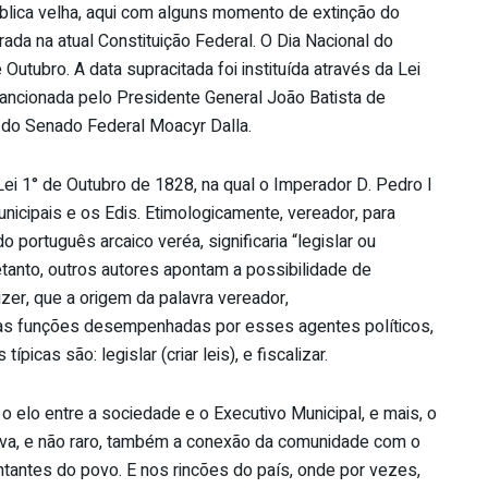
ública velha, aqui com alguns momento de extinção do
rada na atual Constituição Federal. O Dia Nacional do
ubro. A data supracitada foi instituída através da Lei
sancionada pelo Presidente General João Batista de
e do Senado Federal Moacyr Dalla.
ei 1° de Outubro de 1828, na qual o Imperador D. Pedro I
nicipais e os Edis. Etimologicamente, vereador, para
o português arcaico veréa, significaria “legislar ou
retanto, outros autores apontam a possibilidade de
izer, que a origem da palavra vereador,
e as funções desempenhadas por esses agentes políticos,
picas são: legislar (criar leis), e fiscalizar.
o elo entre a sociedade e o Executivo Municipal, e mais, o
tiva, e não raro, também a conexão da comunidade com o
tantes do povo. E nos rincões do país, onde por vezes,