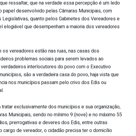
 que ressaltar, que na verdade essa percepção é um ledo
 o papel desenvolvido pelas Câmaras Municipais, com
s Legislativas, quanto pelos Gabinetes dos Vereadores e
pel elogiável que desempenham a maioria dos vereadores
e os vereadores estão nas ruas, nas casas dos
adeiros problemas sociais para serem levados ao
s verdadeiros interlocutores do povo com o Executivo
nicípios, são a verdadeira casa do povo, haja vista que
ncia nos municípios passam pelo crivo dos Edis ou
l.
ra tratar exclusivamente dos municípios e sua organização,
ras Municipais, sendo no mínimo 9 (nove) e no máximo 55
ios, prerrogativas e deveres dos Edis, entre outras
o cargo de vereador, o cidadão precisa ter o domicílio