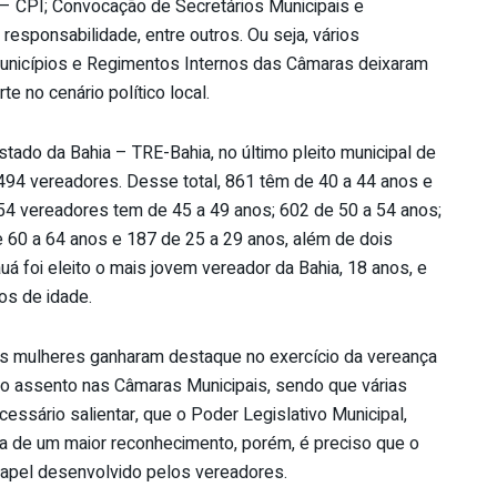
 – CPI; Convocação de Secretários Municipais e
esponsabilidade, entre outros. Ou seja, vários
Municípios e Regimentos Internos das Câmaras deixaram
 no cenário político local.
tado da Bahia – TRE-Bahia, no último pleito municipal de
.494 vereadores. Desse total, 861 têm de 40 a 44 anos e
754 vereadores tem de 45 a 49 anos; 602 de 50 a 54 anos;
e 60 a 64 anos e 187 de 25 a 29 anos, além de dois
uá foi eleito o mais jovem vereador da Bahia, 18 anos, e
os de idade.
 as mulheres ganharam destaque no exercício da vereança
o assento nas Câmaras Municipais, sendo que várias
ssário salientar, que o Poder Legislativo Municipal,
ta de um maior reconhecimento, porém, é preciso que o
papel desenvolvido pelos vereadores.