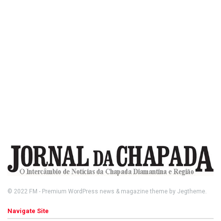
© 2022
FM
- Premium WordPress news & magazine theme by
Jegtheme
.
Navigate Site