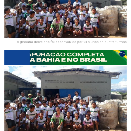
A gincana deste ano foi desenvolvida por 94 alunos de quatro turmas