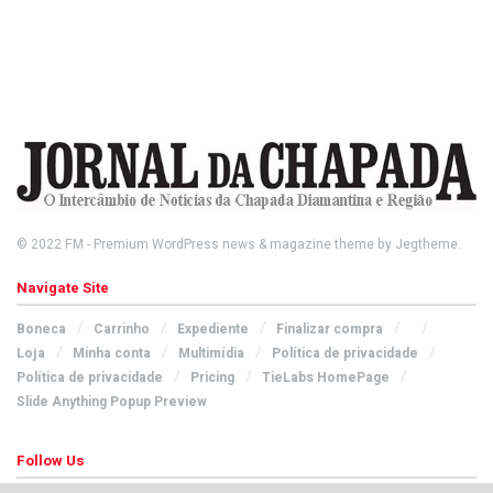
© 2022
FM
- Premium WordPress news & magazine theme by
Jegtheme
.
Navigate Site
Boneca
Carrinho
Expediente
Finalizar compra
Loja
Minha conta
Multimídia
Política de privacidade
Política de privacidade
Pricing
TieLabs HomePage
Slide Anything Popup Preview
Follow Us