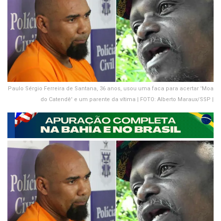
Paulo Sérgio Ferreira de Santana, 36 anos, usou uma faca para acertar 'Moa
do Catendê' e um parente da vítima | FOTO: Alberto Maraux/SSP |