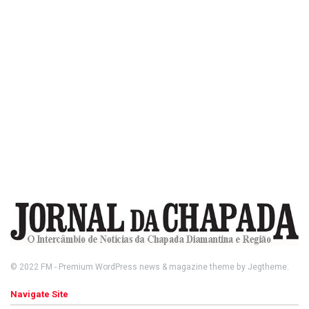
© 2022
FM
- Premium WordPress news & magazine theme by
Jegtheme
.
Navigate Site