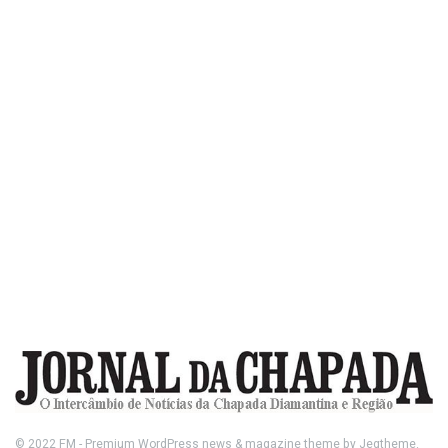
© 2022
FM
- Premium WordPress news & magazine theme by
Jegtheme
.