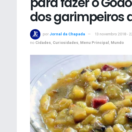
para fazer o Godó
dos garimpeiros 
por
Jornal da Chapada
13 novembro 2018 - 2
no
Cidades
,
Curiosidades
,
Menu Principal
,
Mundo