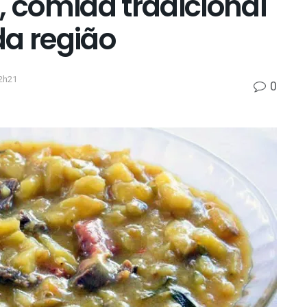
, comida tradicional
da região
2h21
0