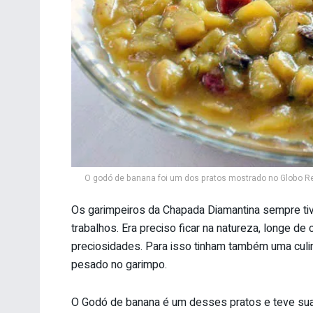
O godó de banana foi um dos pratos mostrado no Globo Rep
Os garimpeiros da Chapada Diamantina sempre ti
trabalhos. Era preciso ficar na natureza, longe de 
preciosidades. Para isso tinham também uma culiná
pesado no garimpo.
O Godó de banana é um desses pratos e teve sua 